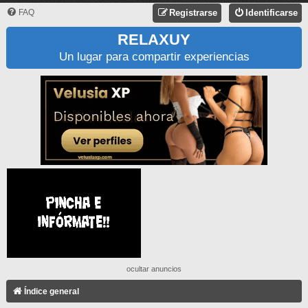
FAQ
Registrarse
Identificarse
RELAXUY
Un lugar para compartir experiencias
ocultar anuncios
Índice general