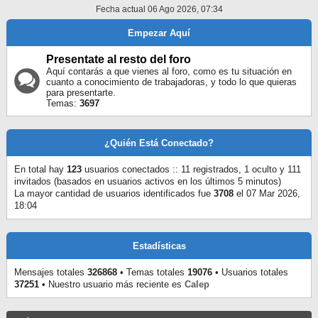
Fecha actual 06 Ago 2026, 07:34
Empezar Aquí
Presentate al resto del foro
Aquí contarás a que vienes al foro, como es tu situación en
cuanto a conocimiento de trabajadoras, y todo lo que quieras
para presentarte.
Temas:
3697
¿Quién Está Conectado?
En total hay
123
usuarios conectados :: 11 registrados, 1 oculto y 111
invitados (basados en usuarios activos en los últimos 5 minutos)
La mayor cantidad de usuarios identificados fue
3708
el 07 Mar 2026,
18:04
Estadísticas
Mensajes totales
326868
• Temas totales
19076
• Usuarios totales
37251
• Nuestro usuario más reciente es
Calep