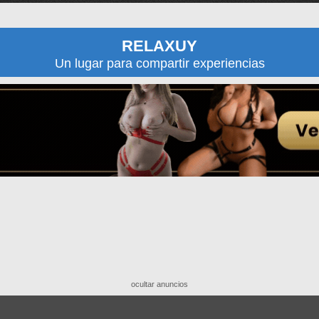
RELAXUY
Un lugar para compartir experiencias
ocultar anuncios