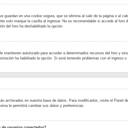
se guardan en una cookie segura, que se elimina al salir de la página o al c
te solo marque la casilla al ingresar. No es recomendable si accede al foro 
ión del foro ha deshabilitado la opción.
 le mantienen autorizado para acceder a determinados recursos del foro y est
nistración ha habilitado la opción. Si está teniendo problemas con el ingreso o
tán archivados en nuestra base de datos. Para modificarlos, visite el Panel 
stema le permitirá cambiar sus datos y preferencias.
s de usuarios conectados?