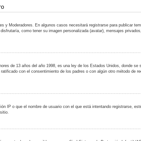
ro
ores y Moderadores. En algunos casos necesitará registrarse para publicar te
disfrutaría, como tener su imagen personalizada (avatar), mensajes privados,
s de 13 años del año 1998, es una ley de los Estados Unidos, donde se solic
y ratificado con el consentimiento de los padres o con algún otro método de r
ión IP o que el nombre de usuario con el que está intentando registrarse, esté
itio.