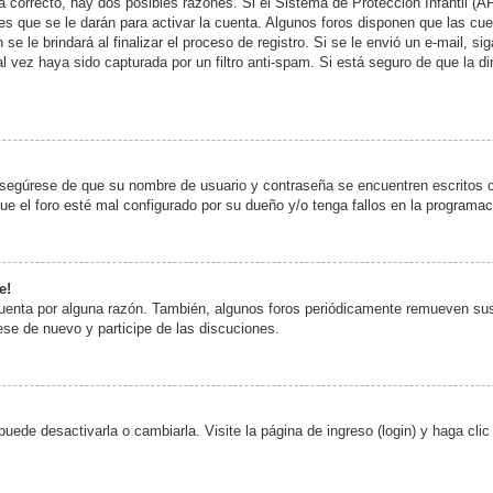
á correcto, hay dos posibles razones. Si el Sistema de Protección Infantil (A
es que se le darán para activar la cuenta. Algunos foros disponen que las cu
se le brindará al finalizar el proceso de registro. Si se le envió un e-mail, si
al vez haya sido capturada por un filtro anti-spam. Si está seguro de que la 
 asegúrese de que su nombre de usuario y contraseña se encuentren escritos 
e el foro esté mal configurado por su dueño y/o tenga fallos en la programaci
e!
cuenta por alguna razón. También, algunos foros periódicamente remueven sus
rese de nuevo y participe de las discuciones.
ede desactivarla o cambiarla. Visite la página de ingreso (login) y haga cli