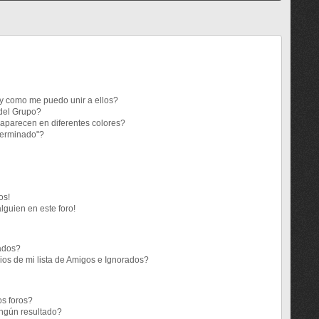
y como me puedo unir a ellos?
del Grupo?
aparecen en diferentes colores?
terminado"?
os!
lguien en este foro!
rados?
os de mi lista de Amigos e Ignorados?
s foros?
ngún resultado?