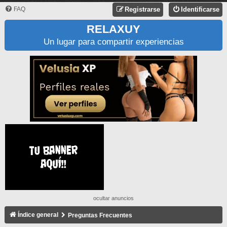
FAQ
Registrarse
Identificarse
RELAXUY
Un lugar para compartir experiencias
ocultar anuncios
Índice general
Preguntas Frecuentes