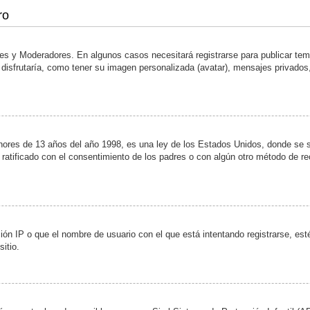
ro
ores y Moderadores. En algunos casos necesitará registrarse para publicar te
disfrutaría, como tener su imagen personalizada (avatar), mensajes privados,
s de 13 años del año 1998, es una ley de los Estados Unidos, donde se solic
y ratificado con el consentimiento de los padres o con algún otro método de r
ión IP o que el nombre de usuario con el que está intentando registrarse, esté
itio.