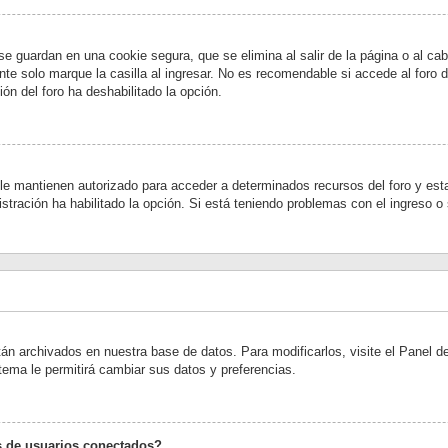
se guardan en una cookie segura, que se elimina al salir de la página o al c
te solo marque la casilla al ingresar. No es recomendable si accede al foro 
ión del foro ha deshabilitado la opción.
 le mantienen autorizado para acceder a determinados recursos del foro y est
nistración ha habilitado la opción. Si está teniendo problemas con el ingreso o
tán archivados en nuestra base de datos. Para modificarlos, visite el Panel 
stema le permitirá cambiar sus datos y preferencias.
s de usuarios conectados?