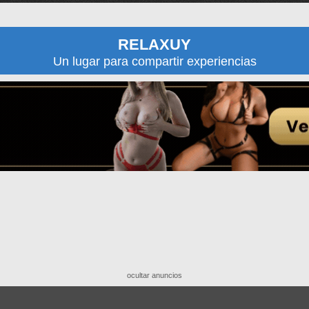
RELAXUY
Un lugar para compartir experiencias
ocultar anuncios