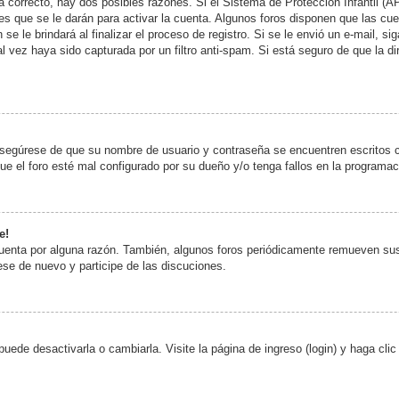
á correcto, hay dos posibles razones. Si el Sistema de Protección Infantil (A
es que se le darán para activar la cuenta. Algunos foros disponen que las cu
se le brindará al finalizar el proceso de registro. Si se le envió un e-mail, si
al vez haya sido capturada por un filtro anti-spam. Si está seguro de que la 
 asegúrese de que su nombre de usuario y contraseña se encuentren escritos 
e el foro esté mal configurado por su dueño y/o tenga fallos en la programaci
e!
cuenta por alguna razón. También, algunos foros periódicamente remueven sus
rese de nuevo y participe de las discuciones.
ede desactivarla o cambiarla. Visite la página de ingreso (login) y haga cli