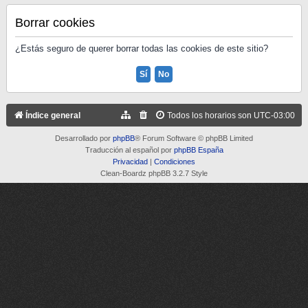
Borrar cookies
¿Estás seguro de querer borrar todas las cookies de este sitio?
Índice general
Todos los horarios son
UTC-03:00
Desarrollado por
phpBB
® Forum Software © phpBB Limited
Traducción al español por
phpBB España
Privacidad
|
Condiciones
Clean-Boardz phpBB 3.2.7 Style