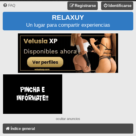
FAQ
Registrarse
Identificarse
RELAXUY
Un lugar para compartir experiencias
ocultar anuncios
Índice general