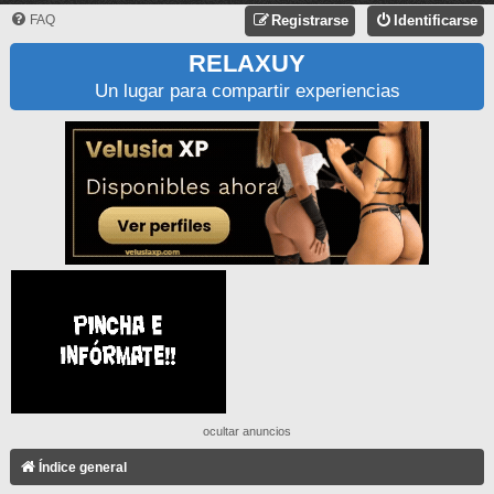
FAQ
Registrarse
Identificarse
RELAXUY
Un lugar para compartir experiencias
ocultar anuncios
Índice general