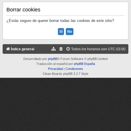
Borrar cookies
¿Estás seguro de querer borrar todas las cookies de este sitio?
Índice general
Todos los horarios son
UTC-03:00
Desarrollado por
phpBB
® Forum Software © phpBB Limited
Traducción al español por
phpBB España
Privacidad
|
Condiciones
Clean-Boardz phpBB 3.2.7 Style