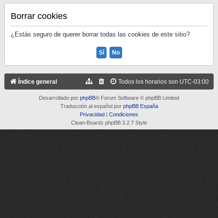
Borrar cookies
¿Estás seguro de querer borrar todas las cookies de este sitio?
Índice general
Todos los horarios son
UTC-03:00
Desarrollado por
phpBB
® Forum Software © phpBB Limited
Traducción al español por
phpBB España
Privacidad
|
Condiciones
Clean-Boardz phpBB 3.2.7 Style