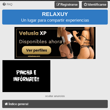
FAQ
Registrarse
Identificarse
RELAXUY
Un lugar para compartir experiencias
ocultar anuncios
Índice general