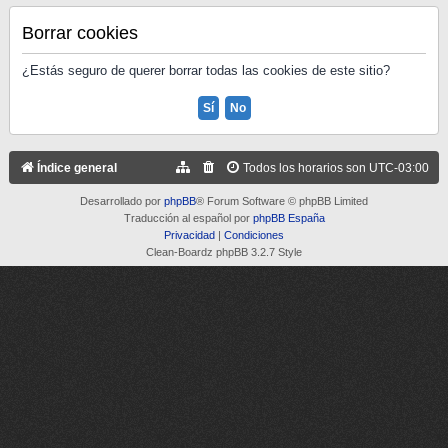
Borrar cookies
¿Estás seguro de querer borrar todas las cookies de este sitio?
Índice general
Todos los horarios son
UTC-03:00
Desarrollado por
phpBB
® Forum Software © phpBB Limited
Traducción al español por
phpBB España
Privacidad
|
Condiciones
Clean-Boardz phpBB 3.2.7 Style