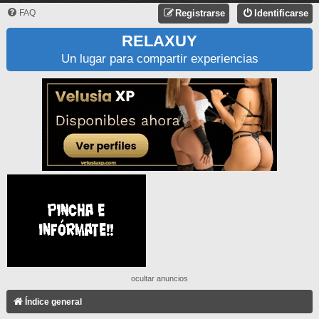
FAQ
Registrarse
Identificarse
RELAXUY
Un lugar para compartir experiencias
ocultar anuncios
Índice general