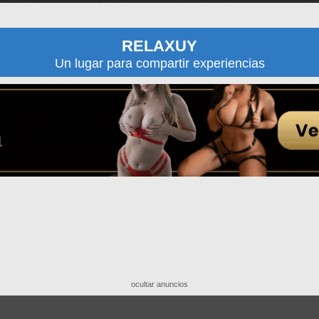
RELAXUY
Un lugar para compartir experiencias
ocultar anuncios