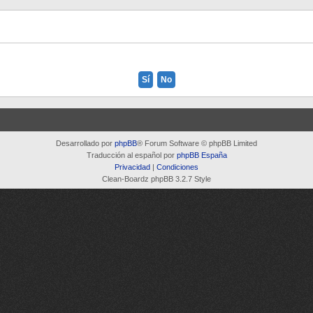
Desarrollado por
phpBB
® Forum Software © phpBB Limited
Traducción al español por
phpBB España
Privacidad
|
Condiciones
Clean-Boardz phpBB 3.2.7 Style