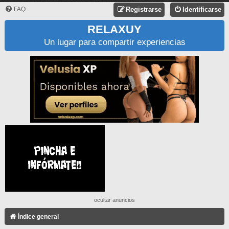
FAQ
Registrarse
Identificarse
RELAXUY
Un lugar para compartir experiencias
ocultar anuncios
Índice general