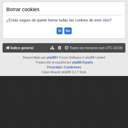
Borrar cookies
¿Estás seguro de querer borrar todas las cookies de este sitio?
Índice general
Todos los horarios son
UTC-03:00
Desarrollado por
phpBB
® Forum Software © phpBB Limited
Traducción al español por
phpBB España
Privacidad
|
Condiciones
Clean-Boardz phpBB 3.2.7 Style