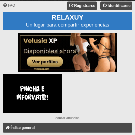
FAQ
Registrarse
Identificarse
RELAXUY
Un lugar para compartir experiencias
ocultar anuncios
Índice general