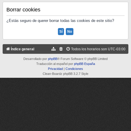
Borrar cookies
¿Estás seguro de querer borrar todas las cookies de este sitio?
Índice general
Todos los horarios son
UTC-03:00
Desarrollado por
phpBB
® Forum Software © phpBB Limited
Traducción al español por
phpBB España
Privacidad
|
Condiciones
Clean-Boardz phpBB 3.2.7 Style