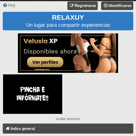
FAQ
Registrarse
Identificarse
RELAXUY
Un lugar para compartir experiencias
ocultar anuncios
Índice general