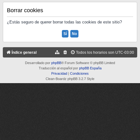
Borrar cookies
¿Estás seguro de querer borrar todas las cookies de este sitio?
Índice general
Todos los horarios son
UTC-03:00
Desarrollado por
phpBB
® Forum Software © phpBB Limited
Traducción al español por
phpBB España
Privacidad
|
Condiciones
Clean-Boardz phpBB 3.2.7 Style