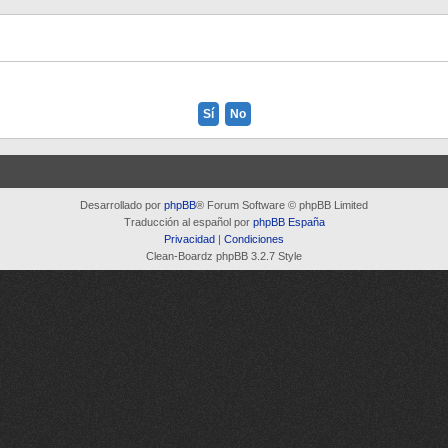
Desarrollado por
phpBB
® Forum Software © phpBB Limited
Traducción al español por
phpBB España
Privacidad
|
Condiciones
Clean-Boardz phpBB 3.2.7 Style