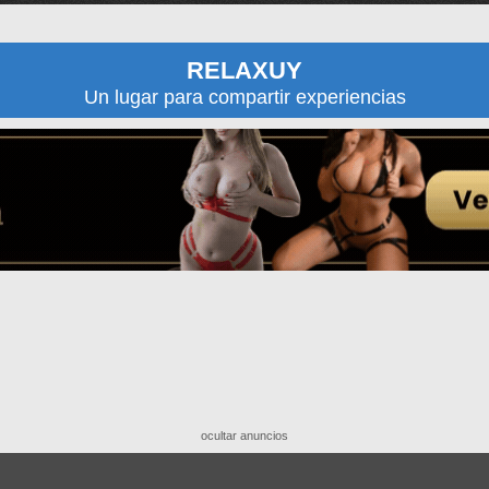
RELAXUY
Un lugar para compartir experiencias
ocultar anuncios