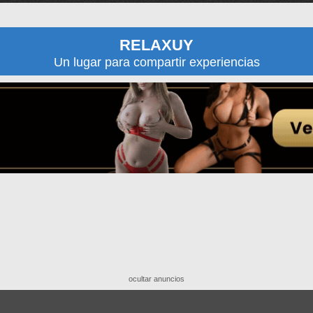
RELAXUY
Un lugar para compartir experiencias
ocultar anuncios