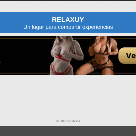
RELAXUY
Un lugar para compartir experiencias
ocultar anuncios