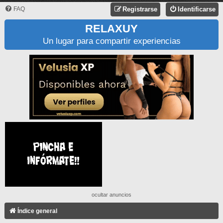
FAQ
Registrarse
Identificarse
RELAXUY
Un lugar para compartir experiencias
ocultar anuncios
Índice general