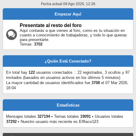
Fecha actual 09 Ago 2026, 12:26
Empezar Aquí
Presentate al resto del foro
Aquí contarás a que vienes al foro, como es tu situación en
cuanto a conocimiento de trabajadoras, y todo lo que quieras
para presentarte.
Temas:
3702
¿Quién Está Conectado?
En total hay
122
usuarios conectados :: 22 registrados, 3 ocultos y 97
invitados (basados en usuarios activos en los últimos 5 minutos)
La mayor cantidad de usuarios identificados fue
3708
el 07 Mar 2026,
18:04
Estadísticas
Mensajes totales
327194
• Temas totales
19091
• Usuarios totales
37292
• Nuestro usuario más reciente es
Elflaco123