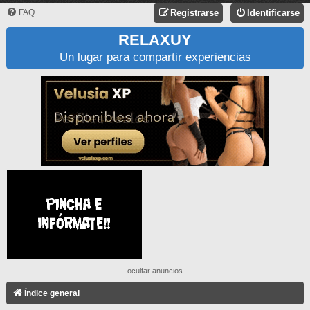
FAQ
Registrarse
Identificarse
RELAXUY
Un lugar para compartir experiencias
ocultar anuncios
Índice general