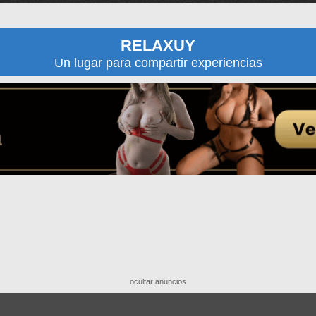
RELAXUY
Un lugar para compartir experiencias
ocultar anuncios