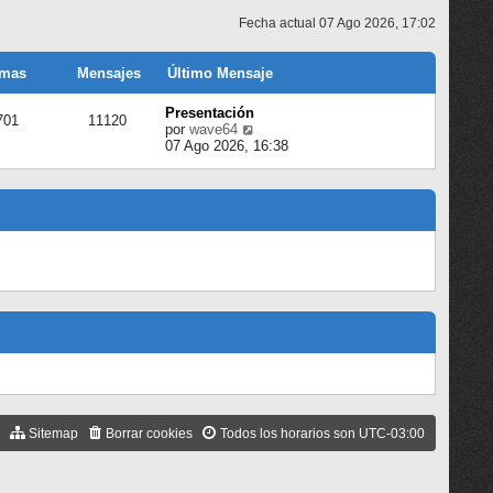
Fecha actual 07 Ago 2026, 17:02
mas
Mensajes
Último Mensaje
Presentación
701
11120
V
por
wave64
e
07 Ago 2026, 16:38
r
ú
l
t
i
m
o
m
e
n
s
a
j
e
Sitemap
Borrar cookies
Todos los horarios son
UTC-03:00