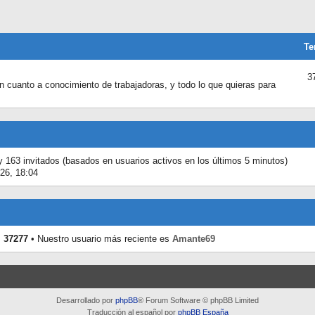
Te
3
n cuanto a conocimiento de trabajadoras, y todo lo que quieras para
y 163 invitados (basados en usuarios activos en los últimos 5 minutos)
26, 18:04
s
37277
• Nuestro usuario más reciente es
Amante69
Desarrollado por
phpBB
® Forum Software © phpBB Limited
Traducción al español por
phpBB España