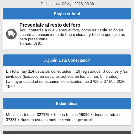
Fecha actual 09 Ago 2026, 00:38
Empezar Aquí
Presentate al resto del foro
Aquí contarás a que vienes al foro, como es tu situación en
cuanto a conocimiento de trabajadoras, y todo lo que quieras
para presentarte.
Temas:
3701
¿Quién Está Conectado?
En total hay
114
usuarios conectados :: 19 registrados, 3 ocultos y 92
invitados (basados en usuarios activos en los últimos 5 minutos)
La mayor cantidad de usuarios identificados fue
3708
el 07 Mar 2026,
18:04
Estadísticas
Mensajes totales
327175
• Temas totales
19090
• Usuarios totales
37287
• Nuestro usuario más reciente es
pmmorb