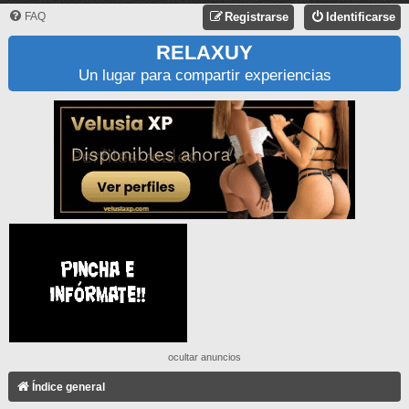
FAQ
Registrarse
Identificarse
RELAXUY
Un lugar para compartir experiencias
ocultar anuncios
Índice general