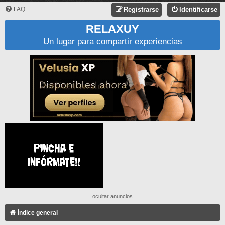
FAQ
Registrarse
Identificarse
RELAXUY
Un lugar para compartir experiencias
ocultar anuncios
Índice general