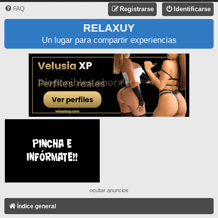
FAQ
Registrarse
Identificarse
RELAXUY
Un lugar para compartir experiencias
ocultar anuncios
Índice general