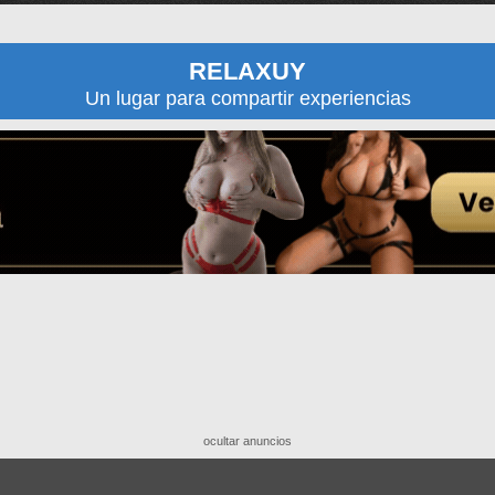
RELAXUY
Un lugar para compartir experiencias
ocultar anuncios