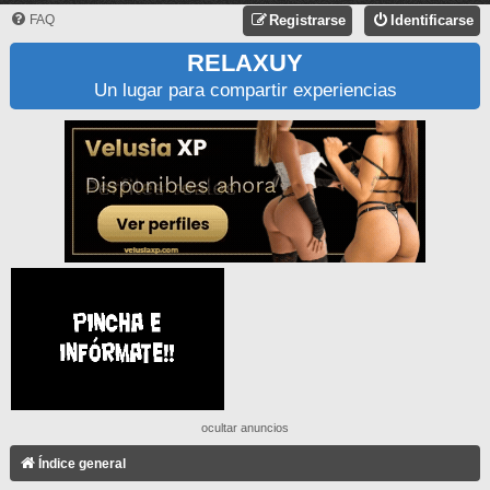
FAQ
Registrarse
Identificarse
RELAXUY
Un lugar para compartir experiencias
ocultar anuncios
Índice general