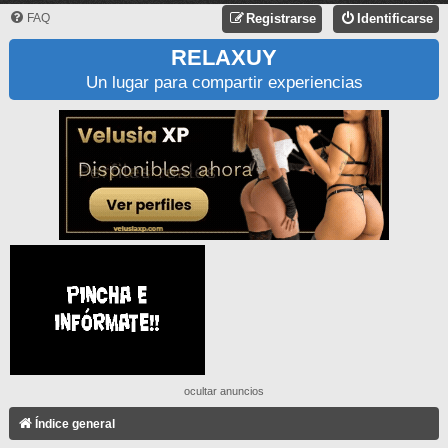
FAQ
Registrarse
Identificarse
RELAXUY
Un lugar para compartir experiencias
ocultar anuncios
Índice general