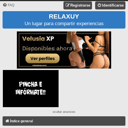
FAQ
Registrarse
Identificarse
RELAXUY
Un lugar para compartir experiencias
ocultar anuncios
Índice general