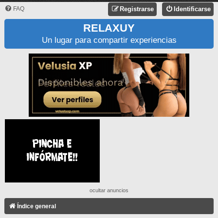
FAQ
Registrarse
Identificarse
RELAXUY
Un lugar para compartir experiencias
ocultar anuncios
Índice general