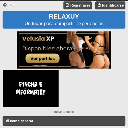
FAQ
Registrarse
Identificarse
RELAXUY
Un lugar para compartir experiencias
ocultar anuncios
Índice general