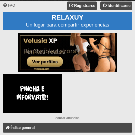
FAQ
Registrarse
Identificarse
RELAXUY
Un lugar para compartir experiencias
ocultar anuncios
Índice general