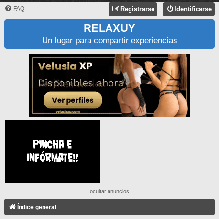
FAQ
Registrarse
Identificarse
RELAXUY
Un lugar para compartir experiencias
ocultar anuncios
Índice general