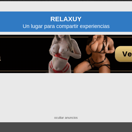
RELAXUY
Un lugar para compartir experiencias
ocultar anuncios