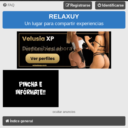
FAQ
Registrarse
Identificarse
RELAXUY
Un lugar para compartir experiencias
ocultar anuncios
Índice general