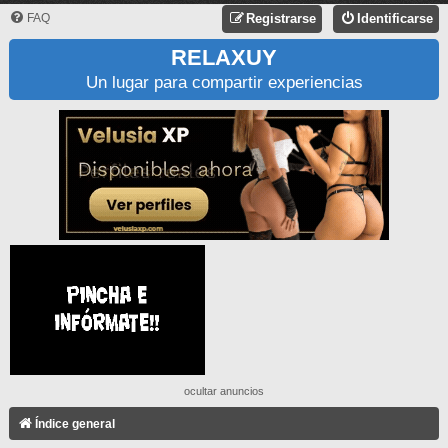
FAQ
Registrarse
Identificarse
RELAXUY
Un lugar para compartir experiencias
ocultar anuncios
Índice general