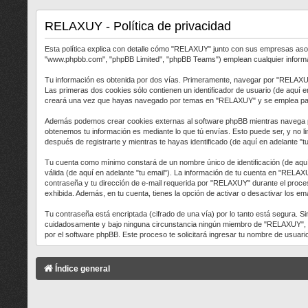
RELAXUY - Política de privacidad
Esta política explica con detalle cómo "RELAXUY" junto con sus empresas asoci
"www.phpbb.com", "phpBB Limited", "phpBB Teams") emplean cualquier informació
Tu información es obtenida por dos vías. Primeramente, navegar por "RELAXUY
Las primeras dos cookies sólo contienen un identificador de usuario (de aquí e
creará una vez que hayas navegado por temas en "RELAXUY" y se emplea para re
Además podemos crear cookies externas al software phpBB mientras navega po
obtenemos tu información es mediante lo que tú envías. Esto puede ser, y no l
después de registrarte y mientras te hayas identificado (de aquí en adelante "
Tu cuenta como mínimo constará de un nombre único de identificación (de aquí 
válida (de aquí en adelante "tu email"). La información de tu cuenta en "RELAX
contraseña y tu dirección de e-mail requerida por "RELAXUY" durante el proceso
exhibida. Además, en tu cuenta, tienes la opción de activar o desactivar los 
Tu contraseña está encriptada (cifrado de una vía) por lo tanto está segura.
cuidadosamente y bajo ninguna circunstancia ningún miembro de "RELAXUY", phpB
por el software phpBB. Este proceso te solicitará ingresar tu nombre de usuar
Índice general