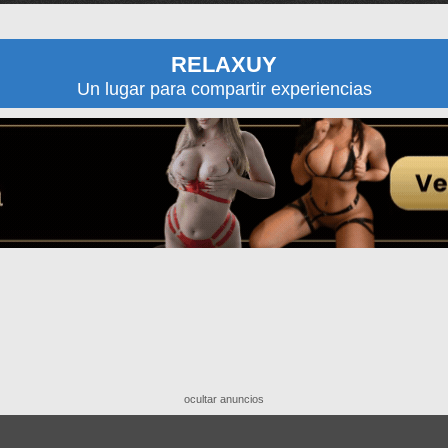
RELAXUY
Un lugar para compartir experiencias
ocultar anuncios