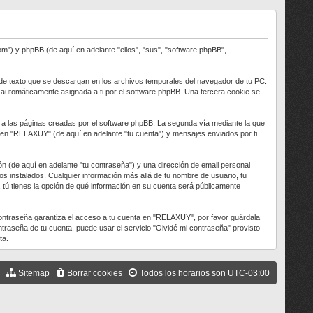
m") y phpBB (de aquí en adelante "ellos", "sus", "software phpBB",
e texto que se descargan en los archivos temporales del navegador de tu PC.
), automáticamente asignada a ti por el software phpBB. Una tercera cookie se
 las páginas creadas por el software phpBB. La segunda vía mediante la que
o en "RELAXUY" (de aquí en adelante "tu cuenta") y mensajes enviados por ti
n (de aquí en adelante "tu contraseña") y una dirección de email personal
os instalados. Cualquier información más allá de tu nombre de usuario, tu
, tú tienes la opción de qué información en su cuenta será públicamente
contraseña garantiza el acceso a tu cuenta en "RELAXUY", por favor guárdala
raseña de tu cuenta, puede usar el servicio "Olvidé mi contraseña" provisto
ta.
Sitemap
Borrar cookies
Todos los horarios son
UTC-03:00