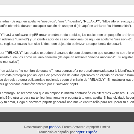
adas (de aquí en adelante "nosotros", "nos", "nuestro", "RELAXUY", "https://foro.relaxuy.co
n obtenida durante cualquier sesión de uso por ti (de aquí en adelante "tu información").
" hará al software phpBB crear un número de cookies, las cuales son un pequeño archivo d
n adelante "user-id") y un identificador de sesión anónima (de aquí en adelante "session-id"
gistrar cuales han sido leídos, con objeto de optimizar tu experiencia de usuario.
r "RELAXUY", las cuales exceden el alcance de este documento que solamente se refiere a
imitado a: envíos como usuario anónimo (de aquí en adelante "envíos anónimos"), tu registr
tus mensajes").
en adelante "tu nombre de usuario"), una contraseña personal empleada para la identificació
UY" está protegida por las leyes de protección de datos aplicables en el país en el que estam
 de registro será obligatoria u opcional, según el criterio de “RELAXUY”. En cualquier caso
emails generados automáticamente por el software phpBB.
 Sin embargo, se recomienda que no emplee la misma contraseña en diferentes websites. Tu 
B u otra tercera parte, legítimamente te preguntará tu contraseña. Si has olvidado la cont
io y tu email, luego el software phpBB generará una nueva contraseña para recuperar tu cuen
Desarrollado por
phpBB
® Forum Software © phpBB Limited
Traducción al español por
phpBB España