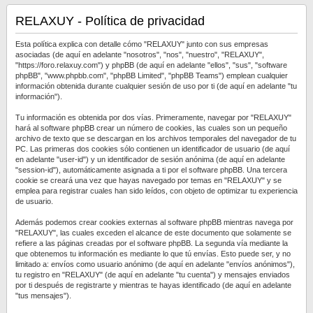
RELAXUY - Política de privacidad
Esta política explica con detalle cómo "RELAXUY" junto con sus empresas
asociadas (de aquí en adelante "nosotros", "nos", "nuestro", "RELAXUY",
"https://foro.relaxuy.com") y phpBB (de aquí en adelante "ellos", "sus", "software
phpBB", "www.phpbb.com", "phpBB Limited", "phpBB Teams") emplean cualquier
información obtenida durante cualquier sesión de uso por ti (de aquí en adelante "tu
información").
Tu información es obtenida por dos vías. Primeramente, navegar por "RELAXUY"
hará al software phpBB crear un número de cookies, las cuales son un pequeño
archivo de texto que se descargan en los archivos temporales del navegador de tu
PC. Las primeras dos cookies sólo contienen un identificador de usuario (de aquí
en adelante "user-id") y un identificador de sesión anónima (de aquí en adelante
"session-id"), automáticamente asignada a ti por el software phpBB. Una tercera
cookie se creará una vez que hayas navegado por temas en "RELAXUY" y se
emplea para registrar cuales han sido leídos, con objeto de optimizar tu experiencia
de usuario.
Además podemos crear cookies externas al software phpBB mientras navega por
"RELAXUY", las cuales exceden el alcance de este documento que solamente se
refiere a las páginas creadas por el software phpBB. La segunda vía mediante la
que obtenemos tu información es mediante lo que tú envías. Esto puede ser, y no
limitado a: envíos como usuario anónimo (de aquí en adelante "envíos anónimos"),
tu registro en "RELAXUY" (de aquí en adelante "tu cuenta") y mensajes enviados
por ti después de registrarte y mientras te hayas identificado (de aquí en adelante
"tus mensajes").