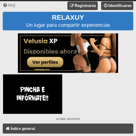
FAQ
Registrarse
Identificarse
RELAXUY
Un lugar para compartir experiencias
ocultar anuncios
Índice general