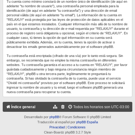
Tu cuenta como mínimo constará de un nombre único de identificación (de aquí en
adelante "tu nombre de usuario"), una contraseña personal empleada para la
identificación (de aquí en adelante "tu contraseña") y una dirección de email
personal válida (de aquí en adelante "tu email"). La información de tu cuenta en
"RELAXUY" está protegida por las leyes de protección de datos aplicables en el
país en el que estamos instalados. Cualquier información más allá de tu nombre de
usuario, tu contraseña y tu dirección de e-mail requerida por "RELAXUY" durante el
proceso de registro será obligatoria u opcional, según el criterio de “RELAXUY”. En
cualquier caso, tú tienes la opción de qué información en su cuenta será
públicamente exhibida. Además, en tu cuenta, tienes la opción de activar o
desactivar los emails generados automáticamente por el software phpBB.
Tu contraseña está encriptada (cifrado de una vía) por lo tanto está segura. Sin
embargo, se recomienda que no emplee la misma contraseña en diferentes
websites. Tu contraseña garantiza el acceso a tu cuenta en "RELAXUY", por favor
guárdala cuidadosamente y bajo ninguna circunstancia ningún miembro de
"RELAXUY", phpBB u otra tercera parte, legítimamente te preguntará tu
contraseña. Si has olvidado la contraseña de tu cuenta, puede usar el servicio
"Olvidé mi contraseña" provisto por el software phpBB. Este proceso te solicitará
ingresar tu nombre de usuario y tu email, luego el software phpBB generará una
nueva contraseña para recuperar tu cuenta.
Índice general
Todos los horarios son
UTC-03:00
Desarrollado por
phpBB
® Forum Software © phpBB Limited
Traducción al español por
phpBB España
Privacidad
|
Condiciones
Clean-Boardz phpBB 3.2.7 Style