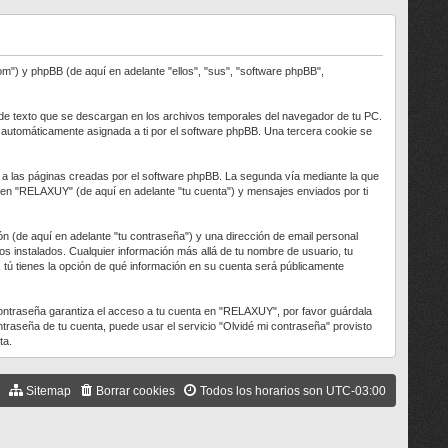
m") y phpBB (de aquí en adelante "ellos", "sus", "software phpBB",
e texto que se descargan en los archivos temporales del navegador de tu PC.
), automáticamente asignada a ti por el software phpBB. Una tercera cookie se
 las páginas creadas por el software phpBB. La segunda vía mediante la que
o en "RELAXUY" (de aquí en adelante "tu cuenta") y mensajes enviados por ti
n (de aquí en adelante "tu contraseña") y una dirección de email personal
os instalados. Cualquier información más allá de tu nombre de usuario, tu
, tú tienes la opción de qué información en su cuenta será públicamente
contraseña garantiza el acceso a tu cuenta en "RELAXUY", por favor guárdala
raseña de tu cuenta, puede usar el servicio "Olvidé mi contraseña" provisto
ta.
Sitemap
Borrar cookies
Todos los horarios son
UTC-03:00