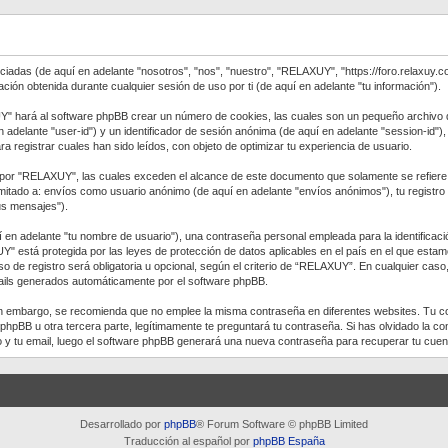
adas (de aquí en adelante "nosotros", "nos", "nuestro", "RELAXUY", "https://foro.relaxuy.co
n obtenida durante cualquier sesión de uso por ti (de aquí en adelante "tu información").
" hará al software phpBB crear un número de cookies, las cuales son un pequeño archivo d
n adelante "user-id") y un identificador de sesión anónima (de aquí en adelante "session-id"
gistrar cuales han sido leídos, con objeto de optimizar tu experiencia de usuario.
r "RELAXUY", las cuales exceden el alcance de este documento que solamente se refiere a
imitado a: envíos como usuario anónimo (de aquí en adelante "envíos anónimos"), tu registr
tus mensajes").
en adelante "tu nombre de usuario"), una contraseña personal empleada para la identificació
UY" está protegida por las leyes de protección de datos aplicables en el país en el que estam
 de registro será obligatoria u opcional, según el criterio de “RELAXUY”. En cualquier caso
emails generados automáticamente por el software phpBB.
 Sin embargo, se recomienda que no emplee la misma contraseña en diferentes websites. Tu 
B u otra tercera parte, legítimamente te preguntará tu contraseña. Si has olvidado la cont
io y tu email, luego el software phpBB generará una nueva contraseña para recuperar tu cuen
Desarrollado por
phpBB
® Forum Software © phpBB Limited
Traducción al español por
phpBB España