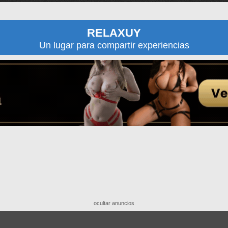
RELAXUY
Un lugar para compartir experiencias
ocultar anuncios