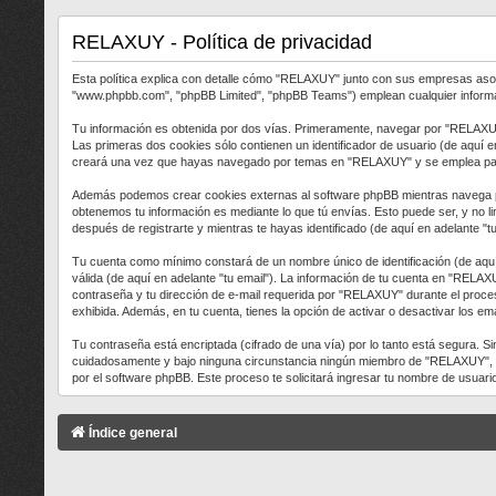
RELAXUY - Política de privacidad
Esta política explica con detalle cómo "RELAXUY" junto con sus empresas asoci
"www.phpbb.com", "phpBB Limited", "phpBB Teams") emplean cualquier informació
Tu información es obtenida por dos vías. Primeramente, navegar por "RELAXUY
Las primeras dos cookies sólo contienen un identificador de usuario (de aquí e
creará una vez que hayas navegado por temas en "RELAXUY" y se emplea para re
Además podemos crear cookies externas al software phpBB mientras navega po
obtenemos tu información es mediante lo que tú envías. Esto puede ser, y no l
después de registrarte y mientras te hayas identificado (de aquí en adelante "
Tu cuenta como mínimo constará de un nombre único de identificación (de aquí 
válida (de aquí en adelante "tu email"). La información de tu cuenta en "RELAX
contraseña y tu dirección de e-mail requerida por "RELAXUY" durante el proceso
exhibida. Además, en tu cuenta, tienes la opción de activar o desactivar los 
Tu contraseña está encriptada (cifrado de una vía) por lo tanto está segura.
cuidadosamente y bajo ninguna circunstancia ningún miembro de "RELAXUY", phpB
por el software phpBB. Este proceso te solicitará ingresar tu nombre de usuar
Índice general