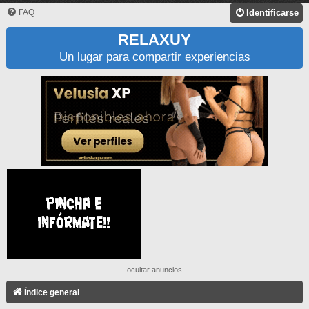
FAQ
Identificarse
RELAXUY
Un lugar para compartir experiencias
ocultar anuncios
Índice general