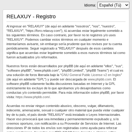
Idioma:
RELAXUY - Registro
Al ingresar en "RELAXUY" (de aquí en adelante "nosotros", "nos", "nuestro",
"RELAXUY", "https://foro.relaxuy.com"), tú acuerdas estar legalmente sometido a
los siguientes términos. En caso contrario, por favor no te registres y/o uses
"RELAXUY". Podemos cambiar estos términos en cualquier momento e
intentaríamos avisarte, sin embargo sería prudente que los revises por tu cuenta
periódicamente. Seguir registrado a "RELAXUY" después de esos cambios
significa que acuerdas estar legalmente sometido a esos nuevos términos tal como
fueron actualizados y/o reformados.
Nuestros foros están desarrollados por phpBB (de aquí en adelante "ellos", "sus",
"software phpBB", "www.phpbb.com", "phpBB Limited", "phpBB Teams") el cual es
una solución de foros liberada bajo la “
GNU General Public License v2 en Ingles
”
(de aquí en adelante "GPL") y puede ser descargada de
www.phpbb.com
. El
software phpBB solamente facilita discusiones basadas en Internet y la GPL
estrictamente los excluye de lo que aprobamos y/o desaprobamos como
conductas y/o contenido permisible. Para más información sobre phpBB, por favor
visita:
https://www.phpbb.com/
.
Acuerdas no enviar ningun contenido abusivo, obsceno, vulgar, difamatorio,
indecente, amenazante, sexual o cualquier otro material que pueda violar cualquier
ley de tu país, el país donde "RELAXUY" está instalado o Leyes Internacionales.
Hacer eso provocará que sea inmediata y permanentemente expulsado y, si lo
creemos oportuno, con notificación a su Proveedor de Servicios de Internet. Las
direcciones IP de todos los envíos son registradas como ayuda para reforzar