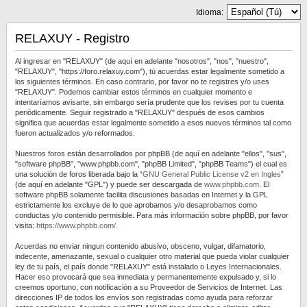
Idioma:
RELAXUY - Registro
Al ingresar en "RELAXUY" (de aquí en adelante "nosotros", "nos", "nuestro",
"RELAXUY", "https://foro.relaxuy.com"), tú acuerdas estar legalmente sometido a
los siguientes términos. En caso contrario, por favor no te registres y/o uses
"RELAXUY". Podemos cambiar estos términos en cualquier momento e
intentaríamos avisarte, sin embargo sería prudente que los revises por tu cuenta
periódicamente. Seguir registrado a "RELAXUY" después de esos cambios
significa que acuerdas estar legalmente sometido a esos nuevos términos tal como
fueron actualizados y/o reformados.
Nuestros foros están desarrollados por phpBB (de aquí en adelante "ellos", "sus",
"software phpBB", "www.phpbb.com", "phpBB Limited", "phpBB Teams") el cual es
una solución de foros liberada bajo la “
GNU General Public License v2 en Ingles
”
(de aquí en adelante "GPL") y puede ser descargada de
www.phpbb.com
. El
software phpBB solamente facilita discusiones basadas en Internet y la GPL
estrictamente los excluye de lo que aprobamos y/o desaprobamos como
conductas y/o contenido permisible. Para más información sobre phpBB, por favor
visita:
https://www.phpbb.com/
.
Acuerdas no enviar ningun contenido abusivo, obsceno, vulgar, difamatorio,
indecente, amenazante, sexual o cualquier otro material que pueda violar cualquier
ley de tu país, el país donde "RELAXUY" está instalado o Leyes Internacionales.
Hacer eso provocará que sea inmediata y permanentemente expulsado y, si lo
creemos oportuno, con notificación a su Proveedor de Servicios de Internet. Las
direcciones IP de todos los envíos son registradas como ayuda para reforzar