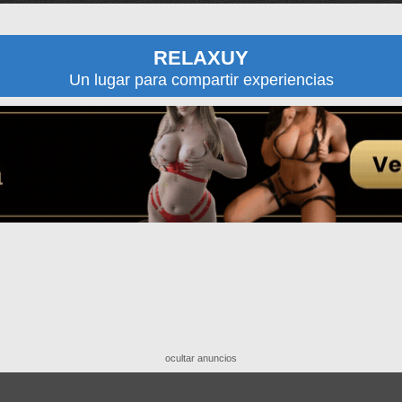
RELAXUY
Un lugar para compartir experiencias
ocultar anuncios