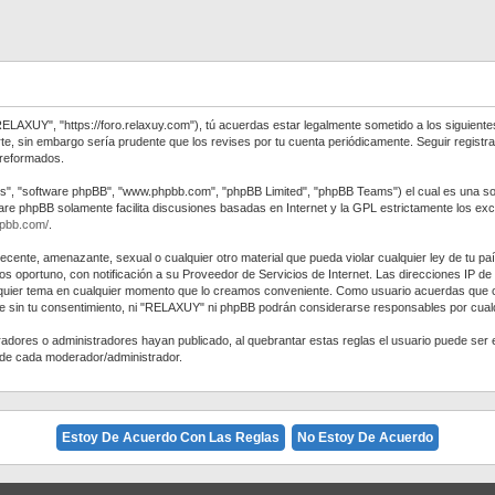
RELAXUY", "https://foro.relaxuy.com"), tú acuerdas estar legalmente sometido a los siguiente
e, sin embargo sería prudente que los revises por tu cuenta periódicamente. Seguir regis
 reformados.
us", "software phpBB", "www.phpbb.com", "phpBB Limited", "phpBB Teams") el cual es una solu
ware phpBB solamente facilita discusiones basadas en Internet y la GPL estrictamente los
hpbb.com/
.
decente, amenazante, sexual o cualquier otro material que pueda violar cualquier ley de tu p
 oportuno, con notificación a su Proveedor de Servicios de Internet. Las direcciones IP de
alquier tema en cualquier momento que lo creamos conveniente. Como usuario acuerdas que
e sin tu consentimiento, ni "RELAXUY" ni phpBB podrán considerarse responsables por cualq
eradores o administradores hayan publicado, al quebrantar estas reglas el usuario puede 
d de cada moderador/administrador.