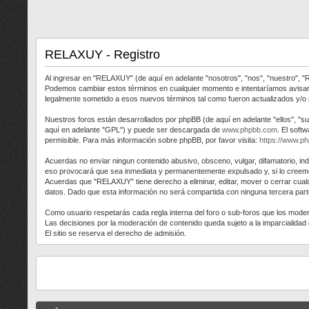
RELAXUY - Registro
Al ingresar en "RELAXUY" (de aquí en adelante "nosotros", "nos", "nuestro", "
Podemos cambiar estos términos en cualquier momento e intentaríamos avisart
legalmente sometido a esos nuevos términos tal como fueron actualizados y/o
Nuestros foros están desarrollados por phpBB (de aquí en adelante "ellos", "s
aquí en adelante "GPL") y puede ser descargada de
www.phpbb.com
. El soft
permisible. Para más información sobre phpBB, por favor visita:
https://www.p
Acuerdas no enviar ningun contenido abusivo, obsceno, vulgar, difamatorio, in
eso provocará que sea inmediata y permanentemente expulsado y, si lo creemos
Acuerdas que "RELAXUY" tiene derecho a eliminar, editar, mover o cerrar cu
datos. Dado que esta información no será compartida con ninguna tercera part
Como usuario respetarás cada regla interna del foro o sub-foros que los mod
Las decisiones por la moderación de contenido queda sujeto a la imparcialida
El sitio se reserva el derecho de admisión.