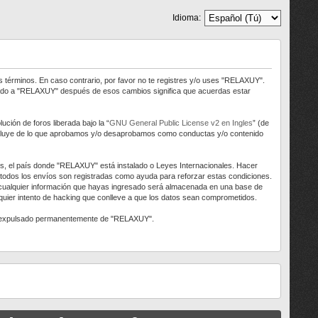
Idioma:
s términos. En caso contrario, por favor no te registres y/o uses "RELAXUY".
trado a "RELAXUY" después de esos cambios significa que acuerdas estar
ción de foros liberada bajo la “
GNU General Public License v2 en Ingles
” (de
 excluye de lo que aprobamos y/o desaprobamos como conductas y/o contenido
aís, el país donde "RELAXUY" está instalado o Leyes Internacionales. Hacer
 todos los envíos son registradas como ayuda para reforzar estas condiciones.
 cualquier información que hayas ingresado será almacenada en una base de
uier intento de hacking que conlleve a que los datos sean comprometidos.
ser expulsado permanentemente de "RELAXUY".