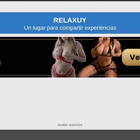
RELAXUY
Un lugar para compartir experiencias
ocultar anuncios