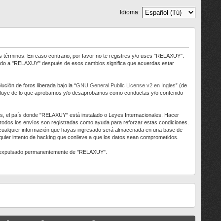
Idioma:
s términos. En caso contrario, por favor no te registres y/o uses "RELAXUY".
trado a "RELAXUY" después de esos cambios significa que acuerdas estar
ción de foros liberada bajo la “
GNU General Public License v2 en Ingles
” (de
 excluye de lo que aprobamos y/o desaprobamos como conductas y/o contenido
aís, el país donde "RELAXUY" está instalado o Leyes Internacionales. Hacer
 todos los envíos son registradas como ayuda para reforzar estas condiciones.
 cualquier información que hayas ingresado será almacenada en una base de
uier intento de hacking que conlleve a que los datos sean comprometidos.
ser expulsado permanentemente de "RELAXUY".