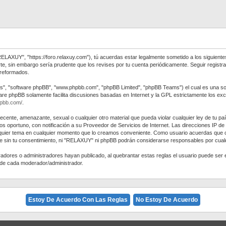
RELAXUY", "https://foro.relaxuy.com"), tú acuerdas estar legalmente sometido a los siguiente
e, sin embargo sería prudente que los revises por tu cuenta periódicamente. Seguir regis
 reformados.
us", "software phpBB", "www.phpbb.com", "phpBB Limited", "phpBB Teams") el cual es una solu
ware phpBB solamente facilita discusiones basadas en Internet y la GPL estrictamente los
hpbb.com/
.
decente, amenazante, sexual o cualquier otro material que pueda violar cualquier ley de tu p
 oportuno, con notificación a su Proveedor de Servicios de Internet. Las direcciones IP de
alquier tema en cualquier momento que lo creamos conveniente. Como usuario acuerdas que
e sin tu consentimiento, ni "RELAXUY" ni phpBB podrán considerarse responsables por cualq
eradores o administradores hayan publicado, al quebrantar estas reglas el usuario puede 
d de cada moderador/administrador.