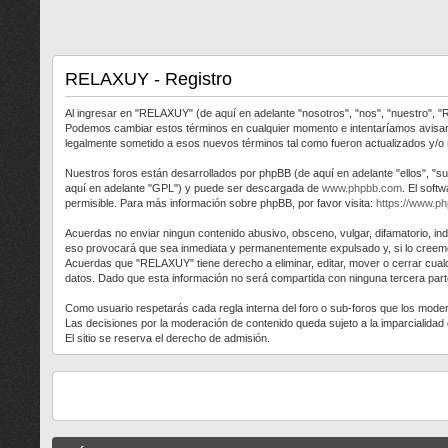
RELAXUY - Registro
Al ingresar en "RELAXUY" (de aquí en adelante "nosotros", "nos", "nuestro", "
Podemos cambiar estos términos en cualquier momento e intentaríamos avisart
legalmente sometido a esos nuevos términos tal como fueron actualizados y/o
Nuestros foros están desarrollados por phpBB (de aquí en adelante "ellos", "s
aquí en adelante "GPL") y puede ser descargada de
www.phpbb.com
. El soft
permisible. Para más información sobre phpBB, por favor visita:
https://www.p
Acuerdas no enviar ningun contenido abusivo, obsceno, vulgar, difamatorio, in
eso provocará que sea inmediata y permanentemente expulsado y, si lo creemos
Acuerdas que "RELAXUY" tiene derecho a eliminar, editar, mover o cerrar cu
datos. Dado que esta información no será compartida con ninguna tercera part
Como usuario respetarás cada regla interna del foro o sub-foros que los mod
Las decisiones por la moderación de contenido queda sujeto a la imparcialida
El sitio se reserva el derecho de admisión.