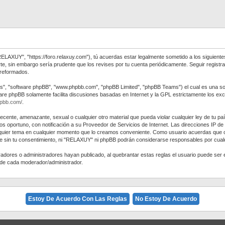
RELAXUY", "https://foro.relaxuy.com"), tú acuerdas estar legalmente sometido a los siguiente
e, sin embargo sería prudente que los revises por tu cuenta periódicamente. Seguir regis
 reformados.
us", "software phpBB", "www.phpbb.com", "phpBB Limited", "phpBB Teams") el cual es una solu
ware phpBB solamente facilita discusiones basadas en Internet y la GPL estrictamente los
hpbb.com/
.
decente, amenazante, sexual o cualquier otro material que pueda violar cualquier ley de tu p
 oportuno, con notificación a su Proveedor de Servicios de Internet. Las direcciones IP de
alquier tema en cualquier momento que lo creamos conveniente. Como usuario acuerdas que
e sin tu consentimiento, ni "RELAXUY" ni phpBB podrán considerarse responsables por cualq
eradores o administradores hayan publicado, al quebrantar estas reglas el usuario puede 
d de cada moderador/administrador.