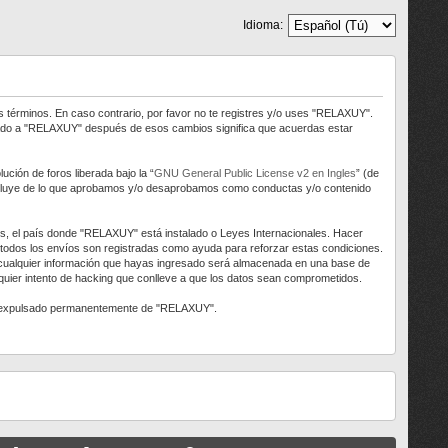
Idioma:
s términos. En caso contrario, por favor no te registres y/o uses "RELAXUY".
trado a "RELAXUY" después de esos cambios significa que acuerdas estar
ción de foros liberada bajo la “
GNU General Public License v2 en Ingles
” (de
 excluye de lo que aprobamos y/o desaprobamos como conductas y/o contenido
aís, el país donde "RELAXUY" está instalado o Leyes Internacionales. Hacer
 todos los envíos son registradas como ayuda para reforzar estas condiciones.
 cualquier información que hayas ingresado será almacenada en una base de
uier intento de hacking que conlleve a que los datos sean comprometidos.
ser expulsado permanentemente de "RELAXUY".