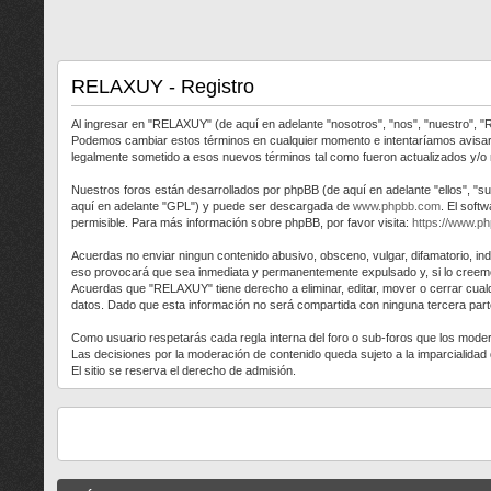
RELAXUY - Registro
Al ingresar en "RELAXUY" (de aquí en adelante "nosotros", "nos", "nuestro", "
Podemos cambiar estos términos en cualquier momento e intentaríamos avisart
legalmente sometido a esos nuevos términos tal como fueron actualizados y/o
Nuestros foros están desarrollados por phpBB (de aquí en adelante "ellos", "s
aquí en adelante "GPL") y puede ser descargada de
www.phpbb.com
. El soft
permisible. Para más información sobre phpBB, por favor visita:
https://www.p
Acuerdas no enviar ningun contenido abusivo, obsceno, vulgar, difamatorio, in
eso provocará que sea inmediata y permanentemente expulsado y, si lo creemos
Acuerdas que "RELAXUY" tiene derecho a eliminar, editar, mover o cerrar cu
datos. Dado que esta información no será compartida con ninguna tercera part
Como usuario respetarás cada regla interna del foro o sub-foros que los mod
Las decisiones por la moderación de contenido queda sujeto a la imparcialida
El sitio se reserva el derecho de admisión.