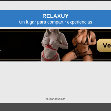
RELAXUY
Un lugar para compartir experiencias
ocultar anuncios