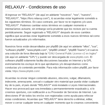
RELAXUY - Condiciones de uso
Al ingresar en "RELAXUY" (de aquí en adelante "nosotros", "nos", "nuestro",
"RELAXUY", "https://foro.relaxuy.com"), tú acuerdas estar legalmente sometido a
los siguientes términos. En caso contrario, por favor no te registres y/o uses
"RELAXUY". Podemos cambiar estos términos en cualquier momento e
intentaríamos avisarte, sin embargo sería prudente que los revises por tu cuenta
periódicamente. Seguir registrado a "RELAXUY" después de esos cambios
significa que acuerdas estar legalmente sometido a esos nuevos términos tal como
fueron actualizados y/o reformados.
Nuestros foros están desarrollados por phpBB (de aquí en adelante "ellos", "sus",
"software phpBB", "www.phpbb.com", "phpBB Limited", "phpBB Teams") el cual es
una solución de foros liberada bajo la “
GNU General Public License v2 en Ingles
”
(de aquí en adelante "GPL") y puede ser descargada de
www.phpbb.com
. El
software phpBB solamente facilita discusiones basadas en Internet y la GPL
estrictamente los excluye de lo que aprobamos y/o desaprobamos como
conductas y/o contenido permisible. Para más información sobre phpBB, por favor
visita:
https://www.phpbb.com/
.
Acuerdas no enviar ningun contenido abusivo, obsceno, vulgar, difamatorio,
indecente, amenazante, sexual o cualquier otro material que pueda violar cualquier
ley de tu país, el país donde "RELAXUY" está instalado o Leyes Internacionales.
Hacer eso provocará que sea inmediata y permanentemente expulsado y, si lo
creemos oportuno, con notificación a su Proveedor de Servicios de Internet. Las
direcciones IP de todos los envíos son registradas como ayuda para reforzar
estas condiciones. Acuerdas que "RELAXUY" tiene derecho a eliminar, editar,
mover o cerrar cualquier tema en cualquier momento que lo creamos conveniente.