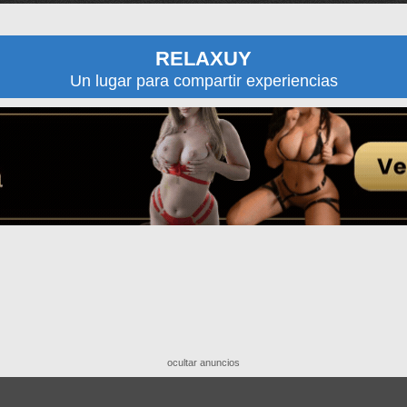
RELAXUY
Un lugar para compartir experiencias
ocultar anuncios