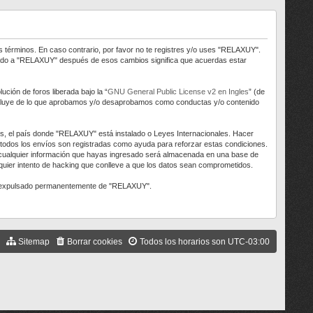
s términos. En caso contrario, por favor no te registres y/o uses "RELAXUY".
trado a "RELAXUY" después de esos cambios significa que acuerdas estar
ción de foros liberada bajo la “
GNU General Public License v2 en Ingles
” (de
 excluye de lo que aprobamos y/o desaprobamos como conductas y/o contenido
aís, el país donde "RELAXUY" está instalado o Leyes Internacionales. Hacer
 todos los envíos son registradas como ayuda para reforzar estas condiciones.
 cualquier información que hayas ingresado será almacenada en una base de
uier intento de hacking que conlleve a que los datos sean comprometidos.
ser expulsado permanentemente de "RELAXUY".
Sitemap
Borrar cookies
Todos los horarios son
UTC-03:00