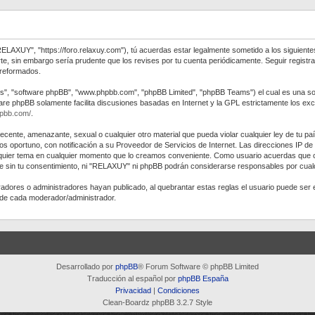
RELAXUY", "https://foro.relaxuy.com"), tú acuerdas estar legalmente sometido a los siguiente
e, sin embargo sería prudente que los revises por tu cuenta periódicamente. Seguir regis
 reformados.
us", "software phpBB", "www.phpbb.com", "phpBB Limited", "phpBB Teams") el cual es una solu
ware phpBB solamente facilita discusiones basadas en Internet y la GPL estrictamente los
hpbb.com/
.
decente, amenazante, sexual o cualquier otro material que pueda violar cualquier ley de tu p
 oportuno, con notificación a su Proveedor de Servicios de Internet. Las direcciones IP de
alquier tema en cualquier momento que lo creamos conveniente. Como usuario acuerdas que
e sin tu consentimiento, ni "RELAXUY" ni phpBB podrán considerarse responsables por cualq
eradores o administradores hayan publicado, al quebrantar estas reglas el usuario puede 
d de cada moderador/administrador.
Desarrollado por
phpBB
® Forum Software © phpBB Limited
Traducción al español por
phpBB España
Privacidad
|
Condiciones
Clean-Boardz phpBB 3.2.7 Style