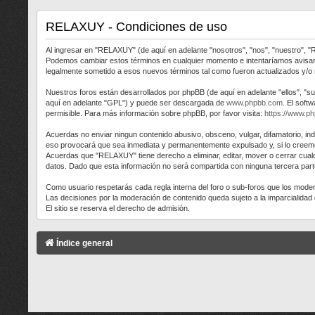
RELAXUY - Condiciones de uso
Al ingresar en "RELAXUY" (de aquí en adelante "nosotros", "nos", "nuestro", "
Podemos cambiar estos términos en cualquier momento e intentaríamos avisart
legalmente sometido a esos nuevos términos tal como fueron actualizados y/o
Nuestros foros están desarrollados por phpBB (de aquí en adelante "ellos", "s
aquí en adelante "GPL") y puede ser descargada de
www.phpbb.com
. El soft
permisible. Para más información sobre phpBB, por favor visita:
https://www.p
Acuerdas no enviar ningun contenido abusivo, obsceno, vulgar, difamatorio, in
eso provocará que sea inmediata y permanentemente expulsado y, si lo creemos
Acuerdas que "RELAXUY" tiene derecho a eliminar, editar, mover o cerrar cu
datos. Dado que esta información no será compartida con ninguna tercera part
Como usuario respetarás cada regla interna del foro o sub-foros que los mod
Las decisiones por la moderación de contenido queda sujeto a la imparcialida
El sitio se reserva el derecho de admisión.
Índice general