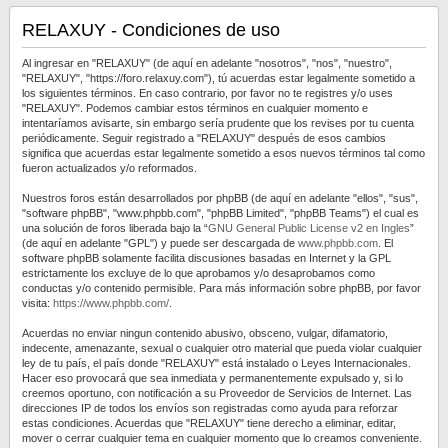
RELAXUY - Condiciones de uso
Al ingresar en "RELAXUY" (de aquí en adelante "nosotros", "nos", "nuestro",
"RELAXUY", "https://foro.relaxuy.com"), tú acuerdas estar legalmente sometido a
los siguientes términos. En caso contrario, por favor no te registres y/o uses
"RELAXUY". Podemos cambiar estos términos en cualquier momento e
intentaríamos avisarte, sin embargo sería prudente que los revises por tu cuenta
periódicamente. Seguir registrado a "RELAXUY" después de esos cambios
significa que acuerdas estar legalmente sometido a esos nuevos términos tal como
fueron actualizados y/o reformados.
Nuestros foros están desarrollados por phpBB (de aquí en adelante "ellos", "sus",
"software phpBB", "www.phpbb.com", "phpBB Limited", "phpBB Teams") el cual es
una solución de foros liberada bajo la “
GNU General Public License v2 en Ingles
”
(de aquí en adelante "GPL") y puede ser descargada de
www.phpbb.com
. El
software phpBB solamente facilita discusiones basadas en Internet y la GPL
estrictamente los excluye de lo que aprobamos y/o desaprobamos como
conductas y/o contenido permisible. Para más información sobre phpBB, por favor
visita:
https://www.phpbb.com/
.
Acuerdas no enviar ningun contenido abusivo, obsceno, vulgar, difamatorio,
indecente, amenazante, sexual o cualquier otro material que pueda violar cualquier
ley de tu país, el país donde "RELAXUY" está instalado o Leyes Internacionales.
Hacer eso provocará que sea inmediata y permanentemente expulsado y, si lo
creemos oportuno, con notificación a su Proveedor de Servicios de Internet. Las
direcciones IP de todos los envíos son registradas como ayuda para reforzar
estas condiciones. Acuerdas que "RELAXUY" tiene derecho a eliminar, editar,
mover o cerrar cualquier tema en cualquier momento que lo creamos conveniente.