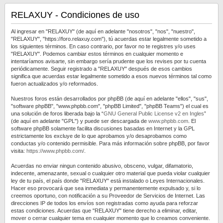
RELAXUY - Condiciones de uso
Al ingresar en "RELAXUY" (de aquí en adelante "nosotros", "nos", "nuestro",
"RELAXUY", "https://foro.relaxuy.com"), tú acuerdas estar legalmente sometido a
los siguientes términos. En caso contrario, por favor no te registres y/o uses
"RELAXUY". Podemos cambiar estos términos en cualquier momento e
intentaríamos avisarte, sin embargo sería prudente que los revises por tu cuenta
periódicamente. Seguir registrado a "RELAXUY" después de esos cambios
significa que acuerdas estar legalmente sometido a esos nuevos términos tal como
fueron actualizados y/o reformados.
Nuestros foros están desarrollados por phpBB (de aquí en adelante "ellos", "sus",
"software phpBB", "www.phpbb.com", "phpBB Limited", "phpBB Teams") el cual es
una solución de foros liberada bajo la “
GNU General Public License v2 en Ingles
”
(de aquí en adelante "GPL") y puede ser descargada de
www.phpbb.com
. El
software phpBB solamente facilita discusiones basadas en Internet y la GPL
estrictamente los excluye de lo que aprobamos y/o desaprobamos como
conductas y/o contenido permisible. Para más información sobre phpBB, por favor
visita:
https://www.phpbb.com/
.
Acuerdas no enviar ningun contenido abusivo, obsceno, vulgar, difamatorio,
indecente, amenazante, sexual o cualquier otro material que pueda violar cualquier
ley de tu país, el país donde "RELAXUY" está instalado o Leyes Internacionales.
Hacer eso provocará que sea inmediata y permanentemente expulsado y, si lo
creemos oportuno, con notificación a su Proveedor de Servicios de Internet. Las
direcciones IP de todos los envíos son registradas como ayuda para reforzar
estas condiciones. Acuerdas que "RELAXUY" tiene derecho a eliminar, editar,
mover o cerrar cualquier tema en cualquier momento que lo creamos conveniente.