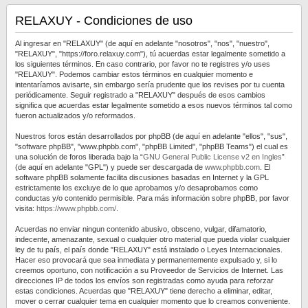
RELAXUY - Condiciones de uso
Al ingresar en "RELAXUY" (de aquí en adelante "nosotros", "nos", "nuestro",
"RELAXUY", "https://foro.relaxuy.com"), tú acuerdas estar legalmente sometido a
los siguientes términos. En caso contrario, por favor no te registres y/o uses
"RELAXUY". Podemos cambiar estos términos en cualquier momento e
intentaríamos avisarte, sin embargo sería prudente que los revises por tu cuenta
periódicamente. Seguir registrado a "RELAXUY" después de esos cambios
significa que acuerdas estar legalmente sometido a esos nuevos términos tal como
fueron actualizados y/o reformados.
Nuestros foros están desarrollados por phpBB (de aquí en adelante "ellos", "sus",
"software phpBB", "www.phpbb.com", "phpBB Limited", "phpBB Teams") el cual es
una solución de foros liberada bajo la “
GNU General Public License v2 en Ingles
”
(de aquí en adelante "GPL") y puede ser descargada de
www.phpbb.com
. El
software phpBB solamente facilita discusiones basadas en Internet y la GPL
estrictamente los excluye de lo que aprobamos y/o desaprobamos como
conductas y/o contenido permisible. Para más información sobre phpBB, por favor
visita:
https://www.phpbb.com/
.
Acuerdas no enviar ningun contenido abusivo, obsceno, vulgar, difamatorio,
indecente, amenazante, sexual o cualquier otro material que pueda violar cualquier
ley de tu país, el país donde "RELAXUY" está instalado o Leyes Internacionales.
Hacer eso provocará que sea inmediata y permanentemente expulsado y, si lo
creemos oportuno, con notificación a su Proveedor de Servicios de Internet. Las
direcciones IP de todos los envíos son registradas como ayuda para reforzar
estas condiciones. Acuerdas que "RELAXUY" tiene derecho a eliminar, editar,
mover o cerrar cualquier tema en cualquier momento que lo creamos conveniente.