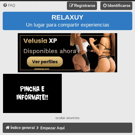
FAQ
Registrarse
Identificarse
RELAXUY
Un lugar para compartir experiencias
ocultar anuncios
Índice general
Empezar Aquí