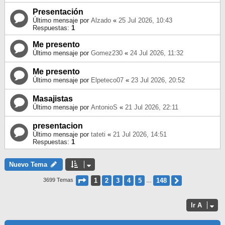
Presentación
Último mensaje por
Alzado
«
25 Jul 2026, 10:43
Respuestas:
1
Me presento
Último mensaje por
Gomez230
«
24 Jul 2026, 11:32
Me presento
Último mensaje por
Elpeteco07
«
23 Jul 2026, 20:52
Masajistas
Último mensaje por
AntonioS
«
21 Jul 2026, 22:11
presentacion
Último mensaje por
tateti
«
21 Jul 2026, 14:51
Respuestas:
1
Nuevo Tema
Página
1
De
148
1
2
3
4
5
148
Siguiente
3699 Temas
…
Ir A