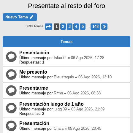
Presentate al resto del foro
Nuevo Tema
Página
1
De
148
1
2
3
4
5
148
Siguiente
3699 Temas
…
Temas
Presentación
Último mensaje por
Iskar72
«
06 Ago 2026, 17:28
Respuestas:
1
Me presento
Último mensaje por
Eleustaquio
«
06 Ago 2026, 13:10
Presentarme
Último mensaje por
Rrmn
«
06 Ago 2026, 08:38
Presentación luego de 1 año
Último mensaje por
luiggi09
«
05 Ago 2026, 21:39
Respuestas:
2
Presentación
Último mensaje por
Chala
«
05 Ago 2026, 20:45