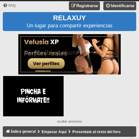
FAQ
Registrarse
Identificarse
RELAXUY
Un lugar para compartir experiencias
ocultar anuncios
Índice general
Empezar Aquí
Presentate al resto del foro