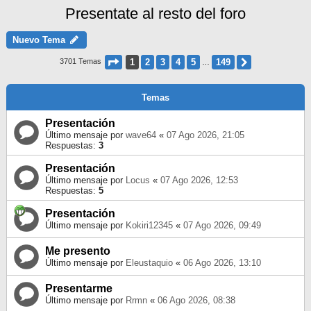
Presentate al resto del foro
Nuevo Tema
Página
1
De
149
1
2
3
4
5
149
Siguiente
3701 Temas
…
Temas
Presentación
Último mensaje por
wave64
«
07 Ago 2026, 21:05
Respuestas:
3
Presentación
Último mensaje por
Locus
«
07 Ago 2026, 12:53
Respuestas:
5
Presentación
Último mensaje por
Kokiri12345
«
07 Ago 2026, 09:49
Me presento
Último mensaje por
Eleustaquio
«
06 Ago 2026, 13:10
Presentarme
Último mensaje por
Rrmn
«
06 Ago 2026, 08:38