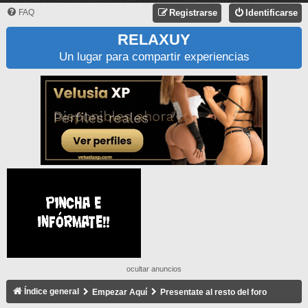
FAQ
Registrarse
Identificarse
RELAXUY
Un lugar para compartir experiencias
ocultar anuncios
Índice general
Empezar Aquí
Presentate al resto del foro