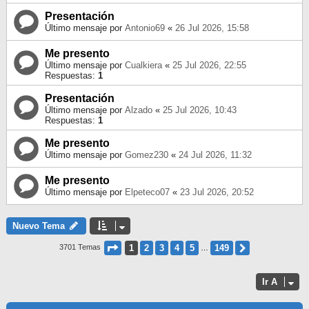
Presentación
Último mensaje por
Antonio69
«
26 Jul 2026, 15:58
Me presento
Último mensaje por
Cualkiera
«
25 Jul 2026, 22:55
Respuestas:
1
Presentación
Último mensaje por
Alzado
«
25 Jul 2026, 10:43
Respuestas:
1
Me presento
Último mensaje por
Gomez230
«
24 Jul 2026, 11:32
Me presento
Último mensaje por
Elpeteco07
«
23 Jul 2026, 20:52
Nuevo Tema
Página
1
De
149
1
2
3
4
5
149
Siguiente
3701 Temas
…
Ir A