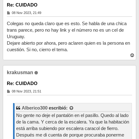
Re: CUIDADO
M
08 Nov 2023, 21:49
e
n
Colegas no queda claro que es esto. Se habla de una chica
s
a
trans parece, pero no hay link y el número no es un cel de
j
Uruguay.
e
Dejare abierto por ahora, pero aclaren quien es la persona en
cuestión. Si no, cierro el tema.
A
r
r
i
krakusman
b
a
Re: CUIDADO
M
08 Nov 2023, 21:51
e
n
s
a
Alberico300
escribió:
j
No gente no deje el pantalón en el pasillo. Quedo al lado
e
de la cama. Y cerca de la escalera. Ya que la habitación
está arriba subiendo por escalera caracol de fierro.
Después me di cuenta de porque procuraba ponerme