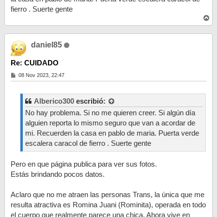
fierro . Suerte gente
A
r
r
i
daniel85
b
a
Re: CUIDADO
M
08 Nov 2023, 22:47
e
n
s
a
Alberico300
escribió:
j
No hay problema. Si no me quieren creer. Si algún día
e
alguien reporta lo mismo seguro que van a acordar de
mi. Recuerden la casa en pablo de maria. Puerta verde
escalera caracol de fierro . Suerte gente
Pero en que página publica para ver sus fotos.
Estás brindando pocos datos.
Aclaro que no me atraen las personas Trans, la única que me
resulta atractiva es Romina Juani (Rominita), operada en todo
el cuerpo que realmente parece una chica. Ahora vive en