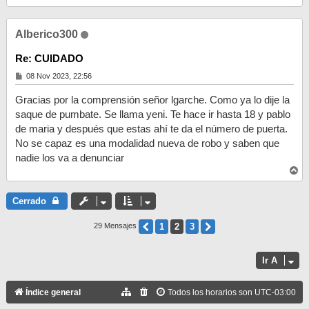
r
r
i
Alberico300
b
a
Re: CUIDADO
M
08 Nov 2023, 22:56
e
n
Gracias por la comprensión señor lgarche. Como ya lo dije la
s
a
saque de pumbate. Se llama yeni. Te hace ir hasta 18 y pablo
j
de maria y después que estas ahí te da el número de puerta.
e
No se capaz es una modalidad nueva de robo y saben que
nadie los va a denunciar
A
r
r
i
Cerrado
b
a
Anterior
1
2
3
Siguiente
29 Mensajes
Ir A
Índice general
Todos los horarios son
UTC-03:00