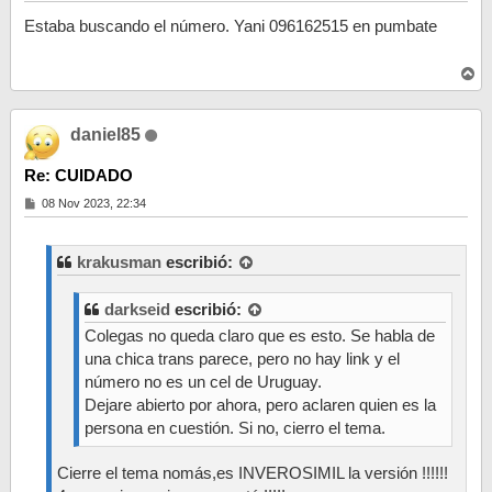
e
n
Estaba buscando el número. Yani 096162515 en pumbate
s
a
j
A
e
r
r
i
daniel85
b
a
Re: CUIDADO
M
08 Nov 2023, 22:34
e
n
s
a
krakusman
escribió:
j
e
darkseid
escribió:
Colegas no queda claro que es esto. Se habla de
una chica trans parece, pero no hay link y el
número no es un cel de Uruguay.
Dejare abierto por ahora, pero aclaren quien es la
persona en cuestión. Si no, cierro el tema.
Cierre el tema nomás,es INVEROSIMIL la versión !!!!!!