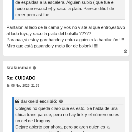
de espaldas a la escalera. Alguien subió ( que fue el
ruido que escuche) y sacó la plata. Parece difícil de
creer pero así fue
Pantalón al lado de la cama y vos no viste al que entró,estuvo
al lado tuyo,y saco la plata del bolsillo ?????
Paraaaa,si estoy garchando y entra alguien a la habitación !!!!
Miro que está pasando y meto flor de bolonki !!!!!
A
r
r
i
krakusman
b
a
Re: CUIDADO
M
08 Nov 2023, 21:53
e
n
s
a
darkseid
escribió:
j
Colegas no queda claro que es esto. Se habla de una
e
chica trans parece, pero no hay link y el número no es
un cel de Uruguay.
Dejare abierto por ahora, pero aclaren quien es la