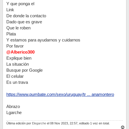
Y que ponga el
Link
De donde la contacto
Dado que es grave
Que le roben
Plata
Y estamos para ayudarnos y cuidarnos
Por favor
@Alberico300
Explique bien
La situación
Busque por Google
El celular
Es un trava
https://www.pumbate.com/sexo/uruguay/tr ... anamontero
Abrazo
Lgarche
Última edición por
Elegarche
el 08 Nov 2023, 22:57, editado 1 vez en total.
A