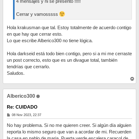
4 mensajes y ni se presentó !!!!!
Cerrar y vamosssss
Hola krakusman que tal. Estoy totalmente de acuerdo contigo
en que hay que cerrar esto.
Lo que escribe Alberico300 no tiene lógica.
Hola darkseid está todo bien contigo, pero si a mi me cerraste
un post correcto, esto que es un divague total, también
tendrías que cerrarlo.
Saludos.
A
r
r
i
Alberico300
b
a
Re: CUIDADO
M
08 Nov 2023, 22:37
e
n
No hay problema. Si no me quieren creer. Si algún día alguien
s
a
reporta lo mismo seguro que van a acordar de mi. Recuerden
j
la casa en pablo de maria. Puerta verde escalera caracol de
e