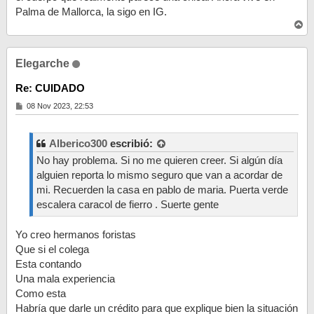
Palma de Mallorca, la sigo en IG.
A
r
r
i
Elegarche
b
a
Re: CUIDADO
M
08 Nov 2023, 22:53
e
n
s
a
Alberico300
escribió:
j
No hay problema. Si no me quieren creer. Si algún día
e
alguien reporta lo mismo seguro que van a acordar de
mi. Recuerden la casa en pablo de maria. Puerta verde
escalera caracol de fierro . Suerte gente
Yo creo hermanos foristas
Que si el colega
Esta contando
Una mala experiencia
Como esta
Habría que darle un crédito para que explique bien la situación