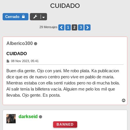
CUIDADO
Cerrado
Anterior
1
2
3
Siguiente
29 Mensajes
Alberico300
CUIDADO
M
08 Nov 2023, 05:41
e
n
Buen día gente. Ojo con yani. Me robo plata. Ka publicacion
s
a
dice que es de nuevo centro pero vive en pablo de maria.
j
Mientras estaba con ella sentí ruidos pero no di mucha bola.
e
Al salir tenía la billetera vacía. Alguien me pelo los mil que
llevaba. Ojo gente. Es posta.
A
r
r
i
darkseid
b
a
BANNED