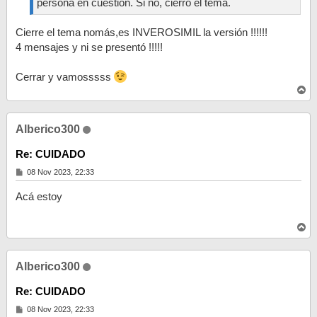
persona en cuestión. Si no, cierro el tema.
Cierre el tema nomás,es INVEROSIMIL la versión !!!!!!
4 mensajes y ni se presentó !!!!!
Cerrar y vamosssss
A
r
r
i
Alberico300
b
a
Re: CUIDADO
M
08 Nov 2023, 22:33
e
n
Acá estoy
s
a
j
A
e
r
r
i
Alberico300
b
a
Re: CUIDADO
M
08 Nov 2023, 22:33