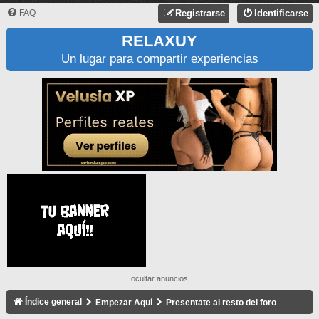
FAQ
Registrarse
Identificarse
RELAXUY
Un lugar para compartir experiencias
ocultar anuncios
Índice general
Empezar Aquí
Presentate al resto del foro