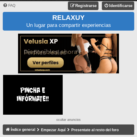
FAQ
Registrarse
Identificarse
RELAXUY
Un lugar para compartir experiencias
ocultar anuncios
Índice general
Empezar Aquí
Presentate al resto del foro