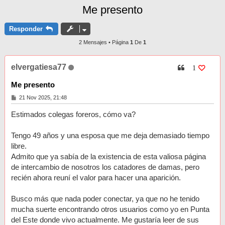
Me presento
Responder
2 Mensajes • Página
1
De
1
elvergatiesa77
1
Me presento
M
21 Nov 2025, 21:48
e
n
Estimados colegas foreros, cómo va?
s
a
j
Tengo 49 años y una esposa que me deja demasiado tiempo
e
libre.
Admito que ya sabía de la existencia de esta valiosa página
de intercambio de nosotros los catadores de damas, pero
recién ahora reuní el valor para hacer una aparición.
Busco más que nada poder conectar, ya que no he tenido
mucha suerte encontrando otros usuarios como yo en Punta
del Este donde vivo actualmente. Me gustaría leer de sus