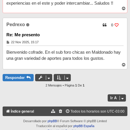
experiencias en el este y poder intercambiar... Saludos !!
A
r
r
i
Pedrexo
b
0
a
Re: Me presento
M
22 Nov 2025, 15:17
e
n
Bienvenido cofrade. En el sub foro chicas en Maldonado hay
s
a
una gran variedad de aportes para todos los gustos.
j
A
e
r
r
i
Responder
b
a
2 Mensajes • Página
1
De
1
Ir A
Índice general
Todos los horarios son
UTC-03:00
Desarrollado por
phpBB
® Forum Software © phpBB Limited
Traducción al español por
phpBB España